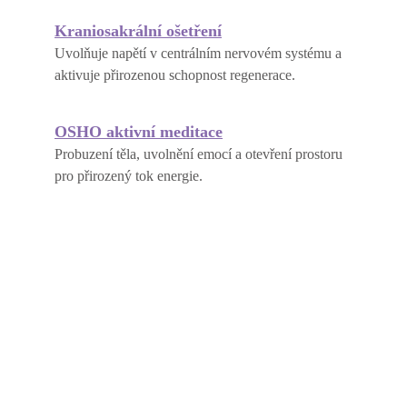
Kraniosakrální ošetření
Uvolňuje napětí v centrálním nervovém systému a 
aktivuje přirozenou schopnost regenerace.
OSHO 
aktivní meditace
Probuzení těla, uvolnění emocí a otevření prostoru 
pro přirozený tok energie.
Dopřejte si Dotek energie
Telefon / WhatsApp
: +420 776 718 626
E-mail
: info@dotek-energie.cz
A
dresa
: V Nivách 2244/5, Jablonec n. N.